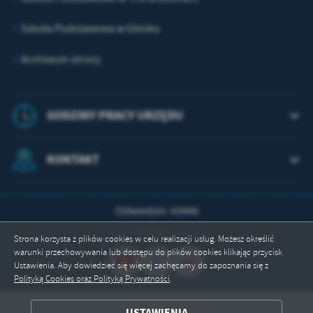
Szkoła Podstawowa w Gliniku
Archiwum strony
GODZINY PRACY URZĘDU
KONTAKT
Odwiedzin: 43440
Online: 2
Strona korzysta z plików cookies w celu realizacji usług. Możesz określić
warunki przechowywania lub dostępu do plików cookies klikając przycisk
Ustawienia. Aby dowiedzieć się więcej zachęcamy do zapoznania się z
Polityką Cookies oraz Polityką Prywatności
.
ZAPISZ WYBRANE
USTAWIENIA