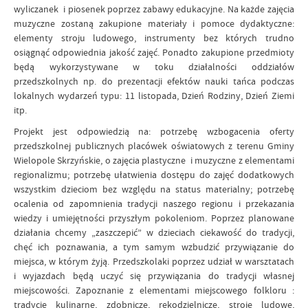
wyliczanek i piosenek poprzez zabawy edukacyjne. Na każde zajęcia
muzyczne zostaną zakupione materiały i pomoce dydaktyczne:
elementy stroju ludowego, instrumenty bez których trudno
osiągnąć odpowiednia jakość zajęć. Ponadto zakupione przedmioty
będą wykorzystywane w toku działalności oddziałów
przedszkolnych np. do prezentacji efektów nauki tańca podczas
lokalnych wydarzeń typu: 11 listopada, Dzień Rodziny, Dzień Ziemi
itp.
Projekt jest odpowiedzią na: potrzebę wzbogacenia oferty
przedszkolnej publicznych placówek oświatowych z terenu Gminy
Wielopole Skrzyńskie, o zajęcia plastyczne i muzyczne z elementami
regionalizmu; potrzebę ułatwienia dostępu do zajęć dodatkowych
wszystkim dzieciom bez względu na status materialny; potrzebę
ocalenia od zapomnienia tradycji naszego regionu i przekazania
wiedzy i umiejętności przyszłym pokoleniom. Poprzez planowane
działania chcemy „zaszczepić” w dzieciach ciekawość do tradycji,
chęć ich poznawania, a tym samym wzbudzić przywiązanie do
miejsca, w którym żyją. Przedszkolaki poprzez udział w warsztatach
i wyjazdach będą uczyć się przywiązania do tradycji własnej
miejscowości. Zapoznanie z elementami miejscowego folkloru :
tradycje kulinarne, zdobnicze, rękodzielnicze, stroje ludowe,