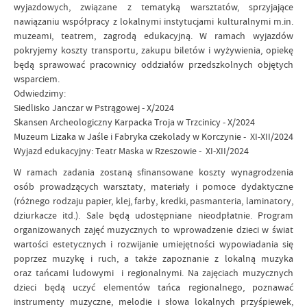
wyjazdowych, związane z tematyką warsztatów, sprzyjające
nawiązaniu współpracy z lokalnymi instytucjami kulturalnymi m.in.
muzeami, teatrem, zagrodą edukacyjną. W ramach wyjazdów
pokryjemy koszty transportu, zakupu biletów i wyżywienia, opiekę
będą sprawować pracownicy oddziałów przedszkolnych objętych
wsparciem.
Odwiedzimy:
Siedlisko Janczar w Pstrągowej - X/2024
Skansen Archeologiczny Karpacka Troja w Trzcinicy - X/2024
Muzeum Lizaka w Jaśle i Fabryka czekolady w Korczynie - XI-XII/2024
Wyjazd edukacyjny: Teatr Maska w Rzeszowie - XI-XII/2024
W ramach zadania zostaną sfinansowane koszty wynagrodzenia
osób prowadzących warsztaty, materiały i pomoce dydaktyczne
(różnego rodzaju papier, klej, farby, kredki, pasmanteria, laminatory,
dziurkacze itd.). Sale będą udostępniane nieodpłatnie. Program
organizowanych zajęć muzycznych to wprowadzenie dzieci w świat
wartości estetycznych i rozwijanie umiejętności wypowiadania się
poprzez muzykę i ruch, a także zapoznanie z lokalną muzyka
oraz tańcami ludowymi i regionalnymi. Na zajęciach muzycznych
dzieci będą uczyć elementów tańca regionalnego, poznawać
instrumenty muzyczne, melodie i słowa lokalnych przyśpiewek,