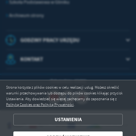
Szkoła Podstawowa w Gliniku
Archiwum strony
GODZINY PRACY URZĘDU
KONTAKT
Odwiedzin: 43402
Strona korzysta z plików cookies w celu realizacji usług. Możesz określić
warunki przechowywania lub dostępu do plików cookies klikając przycisk
Ustawienia. Aby dowiedzieć się więcej zachęcamy do zapoznania się z
Polityką Cookies oraz Polityką Prywatności
.
ZAPISZ WYBRANE
USTAWIENIA
ODRZUĆ WSZYSTKIE