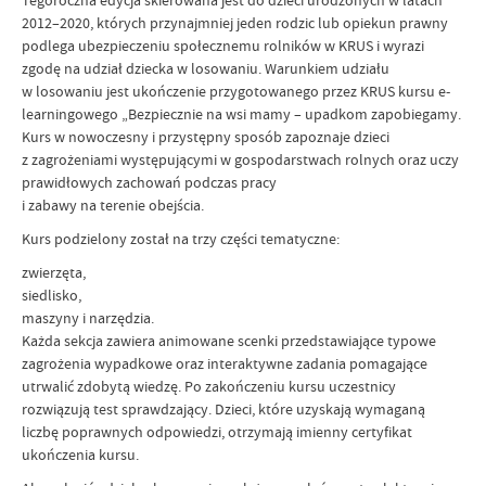
Tegoroczna edycja skierowana jest do dzieci urodzonych w latach
2012–2020, których przynajmniej jeden rodzic lub opiekun prawny
podlega ubezpieczeniu społecznemu rolników w KRUS i wyrazi
zgodę na udział dziecka w losowaniu. Warunkiem udziału
w losowaniu jest ukończenie przygotowanego przez KRUS kursu e-
learningowego „Bezpiecznie na wsi mamy – upadkom zapobiegamy.
Kurs w nowoczesny i przystępny sposób zapoznaje dzieci
z zagrożeniami występującymi w gospodarstwach rolnych oraz uczy
prawidłowych zachowań podczas pracy
i zabawy na terenie obejścia.
Kurs podzielony został na trzy części tematyczne:
zwierzęta,
siedlisko,
maszyny i narzędzia.
Każda sekcja zawiera animowane scenki przedstawiające typowe
zagrożenia wypadkowe oraz interaktywne zadania pomagające
utrwalić zdobytą wiedzę. Po zakończeniu kursu uczestnicy
rozwiązują test sprawdzający. Dzieci, które uzyskają wymaganą
liczbę poprawnych odpowiedzi, otrzymają imienny certyfikat
ukończenia kursu.